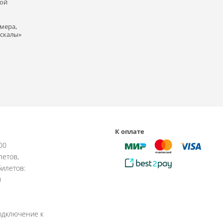
ной
мера,
 скалы»
К оплате
:00
летов,
илетов:
0
одключение к