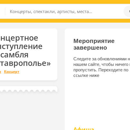
онцертное
Мероприятие
ыступление
завершено
нсамбля
Следите за обновлениями н
таврополье»
нашем сайте, чтобы ничего 
пропустить. Переходите по
р
Концерт
ссылке ниже
Афиша