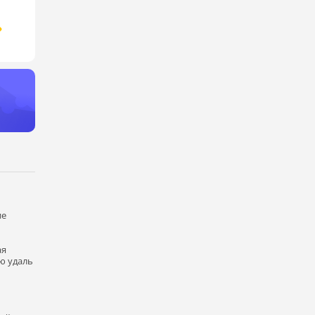
ие
ая
ю удаль