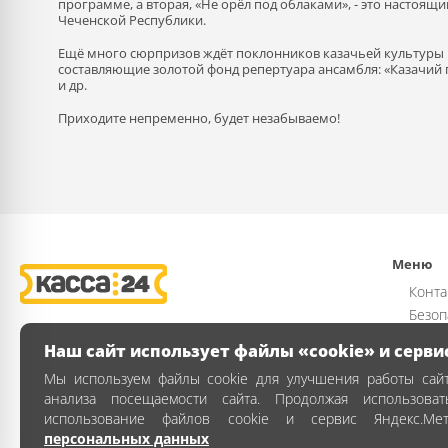
программе, а вторая, «Не орёл под облаками», - это настоящ
Чеченской Республики.
Ещё много сюрпризов ждёт поклонников казачьей культуры 
составляющие золотой фонд репертуара ансамбля: «Казачий п
и др.
Приходите непременно, будет незабываемо!
Меню
Конта
Безоп
Возвр
Наш сайт использует файлы «cookie» и серви
Публи
Мы используем файлы cookie для улучшения работы сайт
Полит
анализа посещаемости сайта. Продолжая использова
Как з
использование файлов cookie и сервис Яндекс.Ме
персональных данных