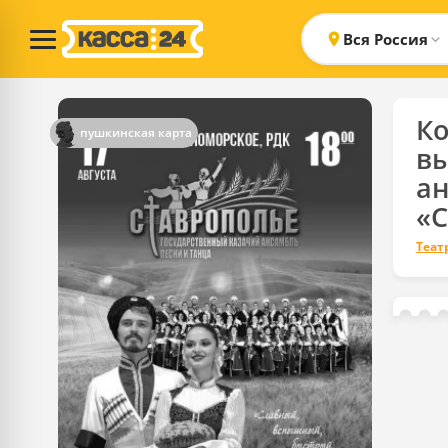
Вся Россия
К
пушкинская карта
в
а
«С
Теат