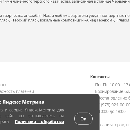
ий гимн линейного терского казачества, записанная в станице Червлён
и творчества ансамбля. Наши любимые зрители увидят концертные но
ляс», «Терский пляс», вокальные композиции «А над Тереком», «Рядом
Контакты
кты
Пн.-Пт. 10:00 - 17
асность платежей
Бронирование би
ат
Восстановление б
с Яндекс Метрика
чная оферта
+7 (978) 024-00-0
а и сервис Яндекс.Метрика для
ика обработки персональных данных
с 10:00 до 18:00
ть сайт, вы соглашаетесь на
аказать билет
Ок
трика.
Политика обработки
Организаторам, п